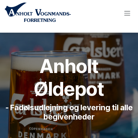
Skip to Content
Anholt
Øldepot
- Fadølsudlejning og levering til alle
begivenheder