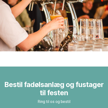
Bestil fadølsanlæg og fustager
til festen
Ring til os og bestil